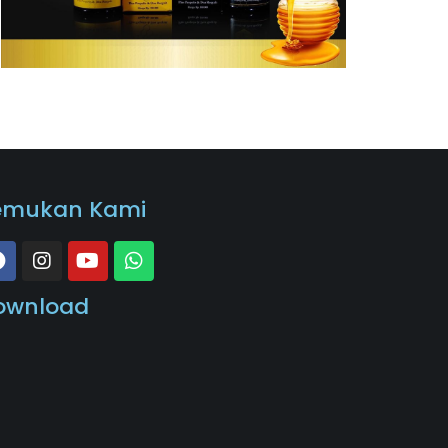
emukan Kami
ownload