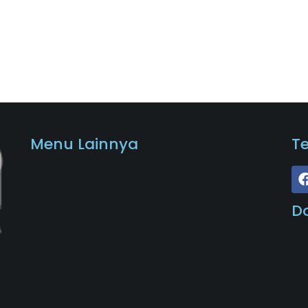
Menu Lainnya
T
D