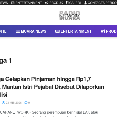
NEWS
ENTERTAINMENT
PRODUK
GALERI
CONTACTS PERSO
FIL
MUARA NEWS
ENTERTAINMENT
PROD
ga 1
a Gelapkan Pinjaman hingga Rp1,7
r, Mantan Istri Pejabat Disebut Dilaporkan
lisi
23 MEI 2026
0
ARANETWORK - Seorang perempuan berinisial DAK atau