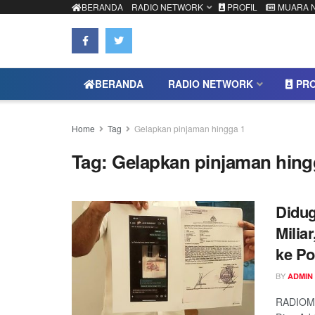
BERANDA
RADIO NETWORK
PROFIL
MUARA 
BERANDA
RADIO NETWORK
PRO
Home
Tag
Gelapkan pinjaman hingga 1
Tag:
Gelapkan pinjaman hing
Didug
Milia
ke Po
BY
ADMIN
RADIOMU