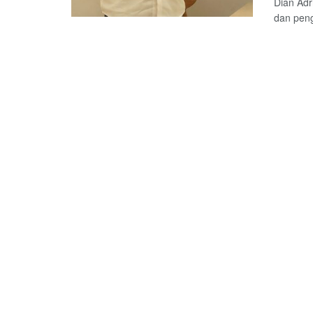
Dian Adr
dan peng