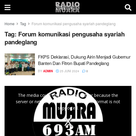
Home
Tag
Forum komunikasi pengusaha syariah pandeglang
Tag:
Forum komunikasi pengusaha syariah
pandeglang
FKPS Deklarasi, Dukung Airin Menjadi Gubernur
Banten Dan Fitron Bupati Pandeglang
BY
ADMIN
25 JUNI 2024
0
This
The media could not be loaded, either because the
is
server or network failed or because the format is not
a
supported.
modal
window.