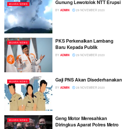
Gunung Lewotolok NTT Erupsi
MUARA NEWS
BY
ADMIN
29 NOVEMBER 2020
PKS Perkenalkan Lambang
MUARA NEWS
Baru Kepada Publik
BY
ADMIN
29 NOVEMBER 2020
Gaji PNS Akan Disederhanakan
MUARA NEWS
BY
ADMIN
28 NOVEMBER 2020
Geng Motor Meresahkan
MUARA NEWS
Diringkus Aparat Polres Metro