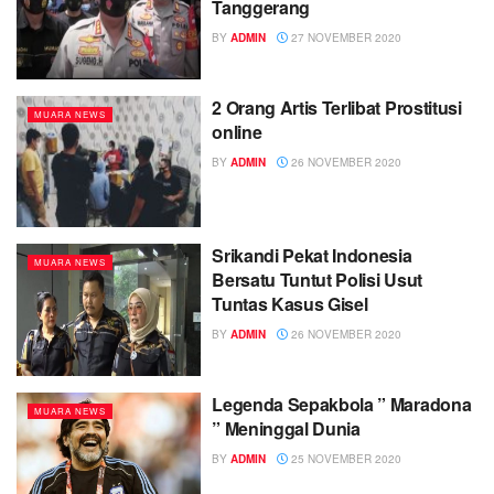
Tanggerang
BY
ADMIN
27 NOVEMBER 2020
2 Orang Artis Terlibat Prostitusi
MUARA NEWS
online
BY
ADMIN
26 NOVEMBER 2020
Srikandi Pekat Indonesia
MUARA NEWS
Bersatu Tuntut Polisi Usut
Tuntas Kasus Gisel
BY
ADMIN
26 NOVEMBER 2020
Legenda Sepakbola ” Maradona
MUARA NEWS
” Meninggal Dunia
BY
ADMIN
25 NOVEMBER 2020