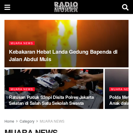
MUARA NEWS
Kebakaran Hebat Landa Gedung Bapenda di
Jalan Abdul Muis
MUARA NEWS
MUARA NEW
Ratusan Pucuk S3npi Disita Polres Jakarta
Polda Metro
Selatan di Salah Satu Sekolah Swasta
Anak dalam
Home
Category
MUARA NEWS
MUARA NEWS