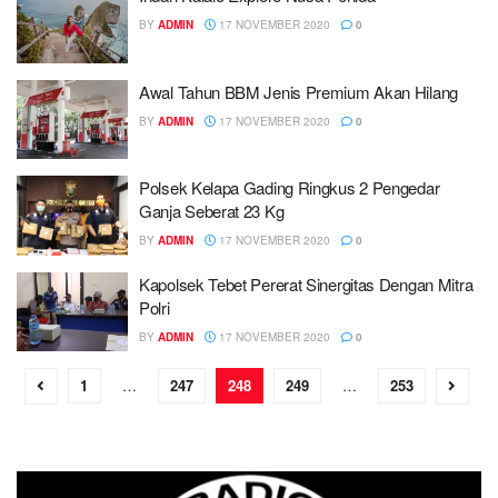
BY
ADMIN
17 NOVEMBER 2020
0
Awal Tahun BBM Jenis Premium Akan Hilang
BY
ADMIN
17 NOVEMBER 2020
0
Polsek Kelapa Gading Ringkus 2 Pengedar
Ganja Seberat 23 Kg
BY
ADMIN
17 NOVEMBER 2020
0
Kapolsek Tebet Pererat Sinergitas Dengan Mitra
Polri
BY
ADMIN
17 NOVEMBER 2020
0
1
…
247
248
249
…
253
This