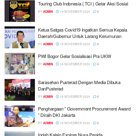
Touring Club Indonesia ( TCI ) Gelar Aksi Sosial
BY
ADMIN
19 NOVEMBER 2020
0
Ketua Satgas Covid19 Ingatkan Semua Kepala
Daerah/Gubernur Untuk Larang Kerumunan
BY
ADMIN
19 NOVEMBER 2020
0
PWI Bogor Gelar Sosialisasi Pra UKW
BY
ADMIN
18 NOVEMBER 2020
0
Sarasehan Pusterad Dengan Media Dibuka
DanPusterad
BY
ADMIN
18 NOVEMBER 2020
0
Penghargaan ” Government Procurement Award
” Diraih DKI Jakarta
BY
ADMIN
18 NOVEMBER 2020
0
Indah Kalalo Explore Nusa Penida