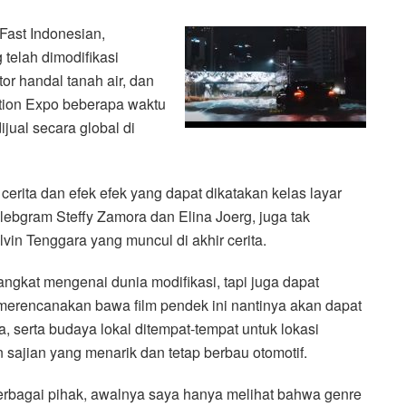
Fast Indonesian,
telah dimodifikasi
tor handal tanah air, dan
ation Expo beberapa waktu
dijual secara global di
cerita dan efek efek yang dapat dikatakan kelas layar
elebgram Steffy Zamora dan Elina Joerg, juga tak
vin Tenggara yang muncul di akhir cerita.
gkat mengenai dunia modifikasi, tapi juga dapat
 merencanakan bawa film pendek ini nantinya akan dapat
 serta budaya lokal ditempat-tempat untuk lokasi
 sajian yang menarik dan tetap berbau otomotif.
berbagai pihak, awalnya saya hanya melihat bahwa genre