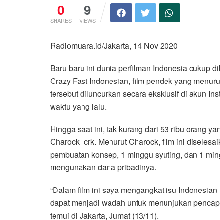
0
9
SHARES
VIEWS
Radiomuara.id/Jakarta, 14 Nov 2020
Baru baru ini dunia perfilman Indonesia cukup 
Crazy Fast Indonesian, film pendek yang menurut
tersebut diluncurkan secara eksklusif di akun I
waktu yang lalu.
Hingga saat ini, tak kurang dari 53 ribu orang ya
Charock_crk. Menurut Charock, film ini diselesa
pembuatan konsep, 1 minggu syuting, dan 1 ming
mengunakan dana pribadinya.
“Dalam film ini saya mengangkat isu Indonesian 
dapat menjadi wadah untuk menunjukan pencapaian
temui di Jakarta, Jumat (13/11).