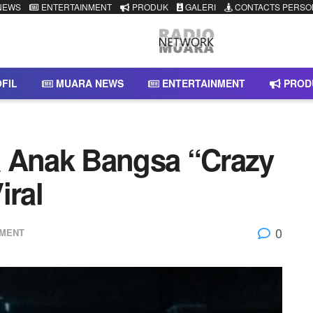
NEWS
ENTERTAINMENT
PRODUK
GALERI
CONTACTS PERSO
FIL
MUARA NEWS
ENTERTAINMENT
PROD
a Anak Bangsa “Crazy
iral
0
NMENT