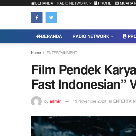
BERANDA
RADIO NETWORK
PROFIL
MUARA 
BERANDA
RADIO NETWORK
PRO
Home
ENTERTAINMENT
Film Pendek Kary
Fast Indonesian” V
by
admin
13 November 2020
in
ENTERTAI