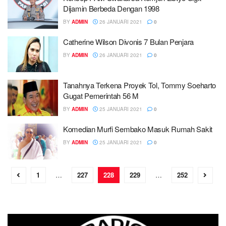
Dijamin Berbeda Dengan 1998
BY
ADMIN
26 JANUARI 2021
0
Catherine Wilson Divonis 7 Bulan Penjara
BY
ADMIN
26 JANUARI 2021
0
Tanahnya Terkena Proyek Tol, Tommy Soeharto
Gugat Pemerintah 56 M
BY
ADMIN
25 JANUARI 2021
0
Komedian Murfi Sembako Masuk Rumah Sakit
BY
ADMIN
25 JANUARI 2021
0
1
…
227
228
229
…
252
This