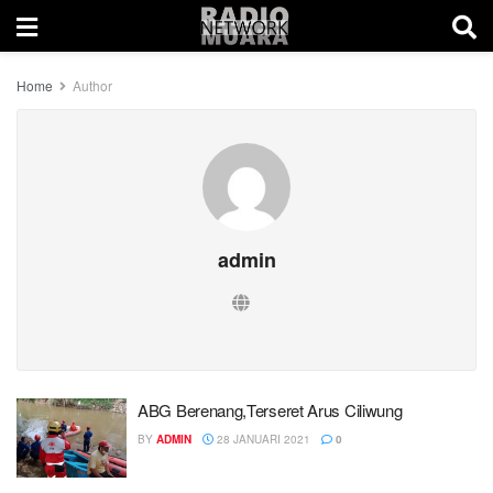
Home
Author
admin
ABG Berenang,Terseret Arus Ciliwung
BY
ADMIN
28 JANUARI 2021
0