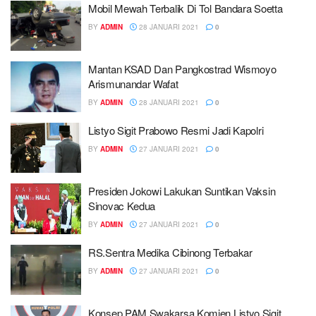
Mobil Mewah Terbalik Di Tol Bandara Soetta
BY
ADMIN
28 JANUARI 2021
0
Mantan KSAD Dan Pangkostrad Wismoyo
Arismunandar Wafat
BY
ADMIN
28 JANUARI 2021
0
Listyo Sigit Prabowo Resmi Jadi Kapolri
BY
ADMIN
27 JANUARI 2021
0
Presiden Jokowi Lakukan Suntikan Vaksin
Sinovac Kedua
BY
ADMIN
27 JANUARI 2021
0
RS.Sentra Medika Cibinong Terbakar
BY
ADMIN
27 JANUARI 2021
0
Konsep PAM Swakarsa Komjen Listyo Sigit