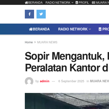
BERANDA
RADIO NETWORK
PROFIL
MUARA 
BERANDA
RADIO NETWORK
PRO
Home
MUARA NEWS
Sopir Mengantuk,
Peralatan Kantor 
by
admin
6 September 2025
in
MUARA NE