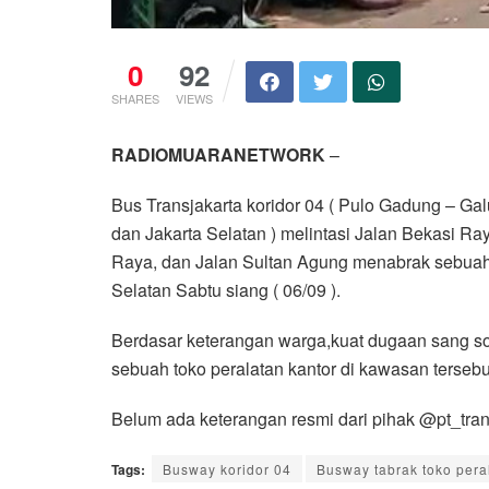
0
92
SHARES
VIEWS
RADIOMUARANETWORK
–
Bus Transjakarta koridor 04 ( Pulo Gadung – Gal
dan Jakarta Selatan ) melintasi Jalan Bekasi R
Raya, dan Jalan Sultan Agung menabrak sebuah 
Selatan Sabtu siang ( 06/09 ).
Berdasar keterangan warga,kuat dugaan sang sop
sebuah toko peralatan kantor di kawasan tersebu
Belum ada keterangan resmi dari pihak @pt_tran
Tags:
Busway koridor 04
Busway tabrak toko pera