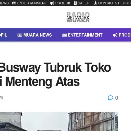
NEWS
ENTERTAINMENT
PRODUK
GALERI
CONTACTS PERSO
FIL
MUARA NEWS
ENTERTAINMENT
PROD
 Busway Tubruk Toko
di Menteng Atas
0
WS