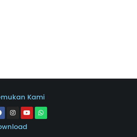
emukan Kami
ownload