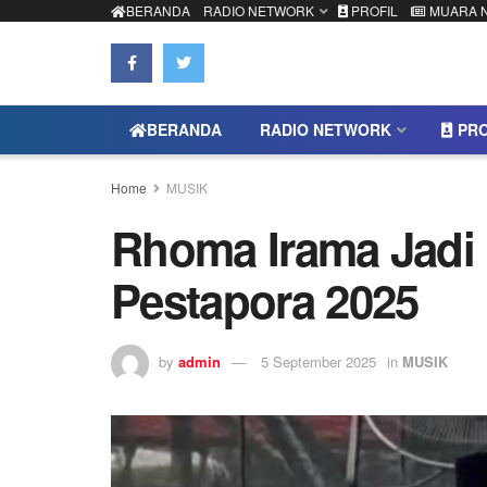
BERANDA
RADIO NETWORK
PROFIL
MUARA 
BERANDA
RADIO NETWORK
PRO
Home
MUSIK
Rhoma Irama Jadi 
Pestapora 2025
by
admin
5 September 2025
in
MUSIK