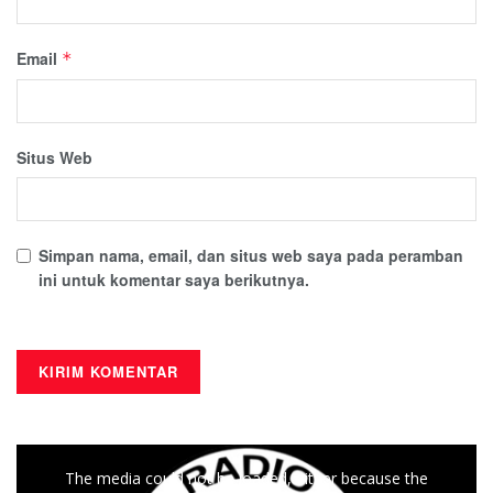
Email
*
Situs Web
Simpan nama, email, dan situs web saya pada peramban
ini untuk komentar saya berikutnya.
This
The media could not be loaded, either because the
is