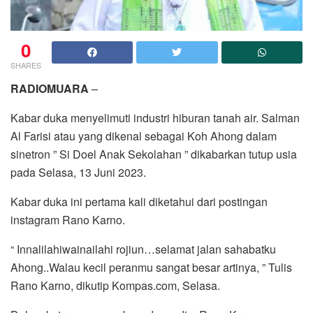
0
SHARES
RADIOMUARA
–
Kabar duka menyelimuti industri hiburan tanah air. Salman
Al Farisi atau yang dikenal sebagai Koh Ahong dalam
sinetron ” Si Doel Anak Sekolahan ” dikabarkan tutup usia
pada Selasa, 13 Juni 2023.
Kabar duka ini pertama kali diketahui dari postingan
instagram Rano Karno.
“ Innalilahiwainailahi rojiun…selamat jalan sahabatku
Ahong..Walau kecil peranmu sangat besar artinya, ” Tulis
Rano Karno, dikutip Kompas.com, Selasa.