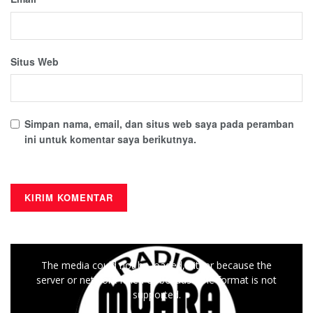
Situs Web
Simpan nama, email, dan situs web saya pada peramban
ini untuk komentar saya berikutnya.
This
The media could not be loaded, either because the
is
server or network failed or because the format is not
a
supported.
modal
window.