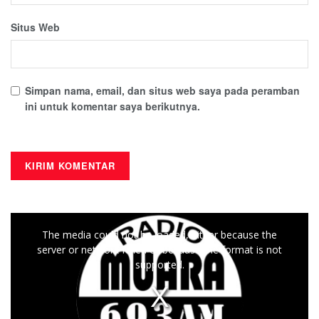
Situs Web
Simpan nama, email, dan situs web saya pada peramban
ini untuk komentar saya berikutnya.
This
The media could not be loaded, either because the
is
server or network failed or because the format is not
a
supported.
modal
window.