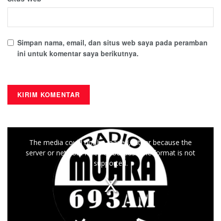
Simpan nama, email, dan situs web saya pada peramban
ini untuk komentar saya berikutnya.
This
The media could not be loaded, either because the
is
server or network failed or because the format is not
a
supported.
modal
window.