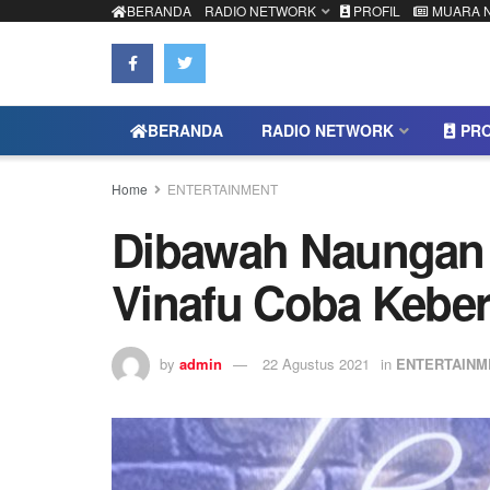
BERANDA
RADIO NETWORK
PROFIL
MUARA 
BERANDA
RADIO NETWORK
PRO
Home
ENTERTAINMENT
Dibawah Naungan
Vinafu Coba Kebe
by
admin
22 Agustus 2021
in
ENTERTAINM