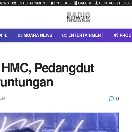
NEWS
ENTERTAINMENT
PRODUK
GALERI
CONTACTS PERSO
FIL
MUARA NEWS
ENTERTAINMENT
PROD
 HMC, Pedangdut
runtungan
0
ENT