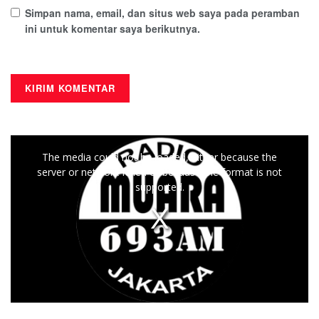
Simpan nama, email, dan situs web saya pada peramban
ini untuk komentar saya berikutnya.
This
The media could not be loaded, either because the
is
server or network failed or because the format is not
a
supported.
modal
window.