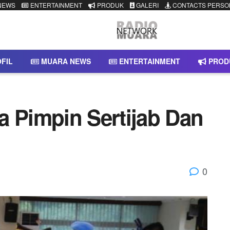
NEWS
ENTERTAINMENT
PRODUK
GALERI
CONTACTS PERSO
FIL
MUARA NEWS
ENTERTAINMENT
PROD
a Pimpin Sertijab Dan
0