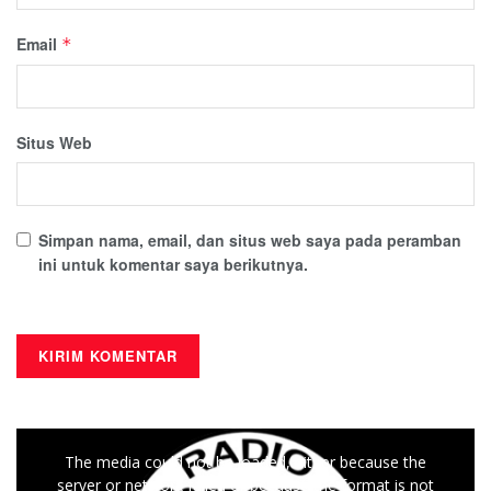
Email
*
Situs Web
Simpan nama, email, dan situs web saya pada peramban
ini untuk komentar saya berikutnya.
This
The media could not be loaded, either because the
is
server or network failed or because the format is not
a