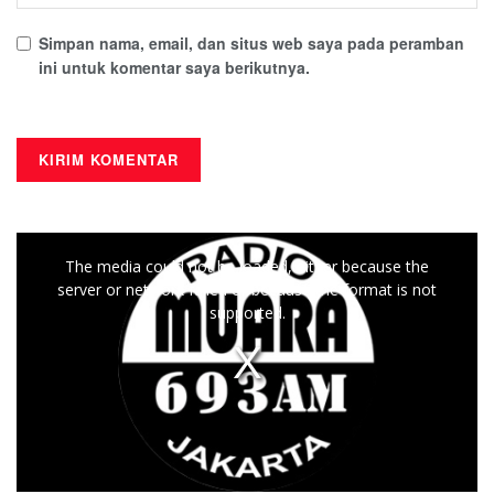
Simpan nama, email, dan situs web saya pada peramban
ini untuk komentar saya berikutnya.
This
The media could not be loaded, either because the
is
server or network failed or because the format is not
a
supported.
modal
window.