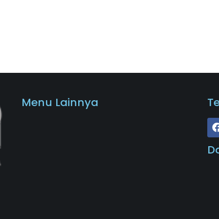
Menu Lainnya
T
D