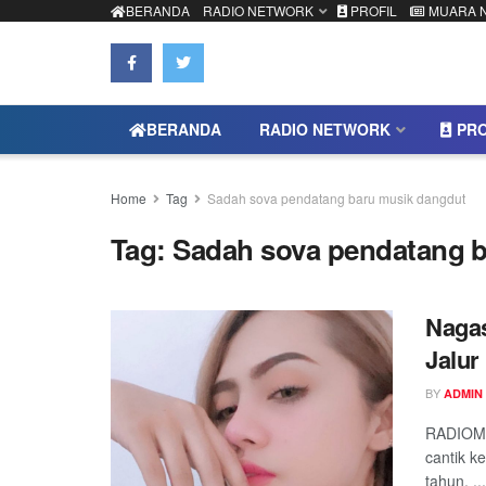
BERANDA
RADIO NETWORK
PROFIL
MUARA 
BERANDA
RADIO NETWORK
PRO
Home
Tag
Sadah sova pendatang baru musik dangdut
Tag:
Sadah sova pendatang 
Nagas
Jalur
BY
ADMIN
RADIOMU
cantik k
tahun. ...