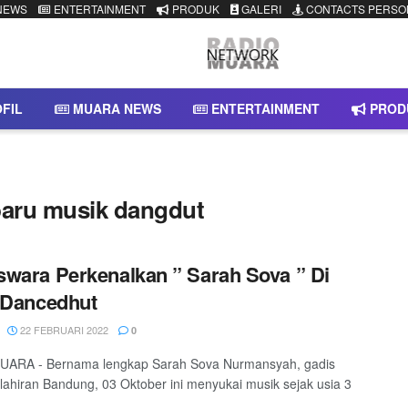
NEWS
ENTERTAINMENT
PRODUK
GALERI
CONTACTS PERSO
FIL
MUARA NEWS
ENTERTAINMENT
PROD
baru musik dangdut
wara Perkenalkan ” Sarah Sova ” Di
 Dancedhut
22 FEBRUARI 2022
0
ARA - Bernama lengkap Sarah Sova Nurmansyah, gadis
elahiran Bandung, 03 Oktober ini menyukai musik sejak usia 3