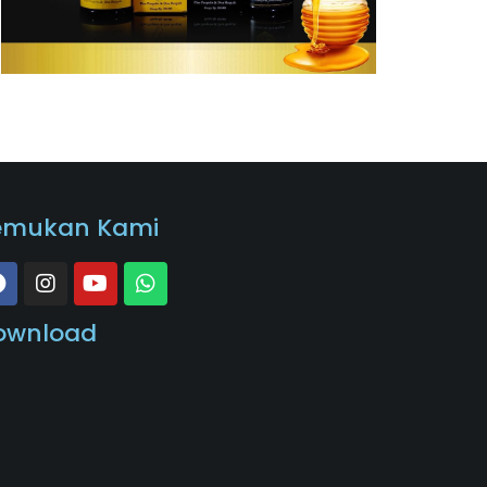
emukan Kami
ownload