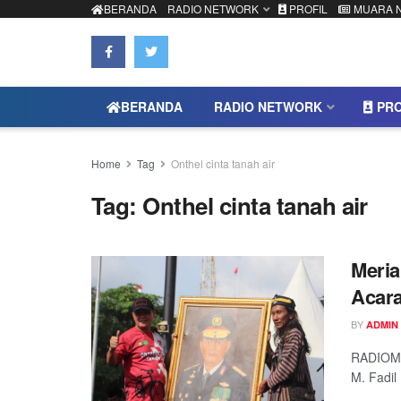
BERANDA
RADIO NETWORK
PROFIL
MUARA 
BERANDA
RADIO NETWORK
PRO
Home
Tag
Onthel cinta tanah air
Tag:
Onthel cinta tanah air
Meria
Acara
BY
ADMIN
RADIOMU
M. Fadil