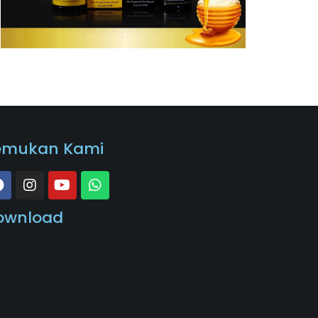
emukan Kami
ownload