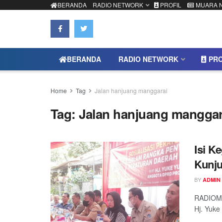
BERANDA
RADIO NETWORK
PROFIL
MUARA 
BERANDA
RADIO NETWORK
PRO
Home
Tag
Jalan hanjuang manggarai
Tag:
Jalan hanjuang manggar
Isi K
Kunju
BY
ADMIN
RADIOMUA
Hj. Yuke