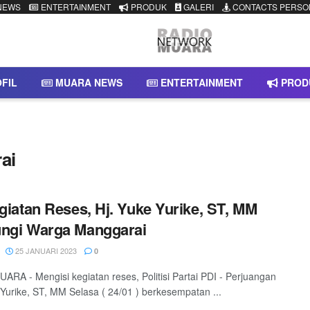
NEWS
ENTERTAINMENT
PRODUK
GALERI
CONTACTS PERSO
FIL
MUARA NEWS
ENTERTAINMENT
PROD
ai
egiatan Reses, Hj. Yuke Yurike, ST, MM
ngi Warga Manggarai
25 JANUARI 2023
0
RA - Mengisi kegiatan reses, Politisi Partai PDI - Perjuangan
 Yurike, ST, MM Selasa ( 24/01 ) berkesempatan ...