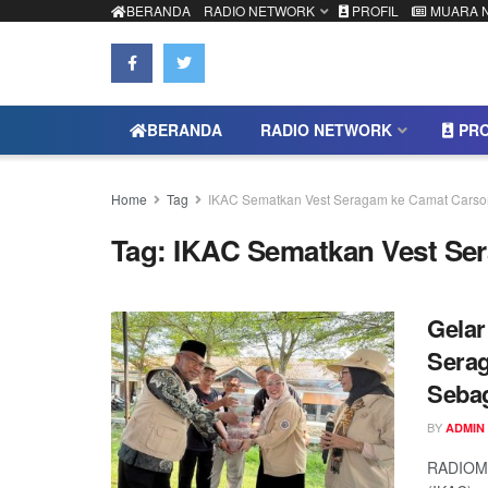
BERANDA
RADIO NETWORK
PROFIL
MUARA 
BERANDA
RADIO NETWORK
PRO
Home
Tag
IKAC Sematkan Vest Seragam ke Camat Cars
Tag:
IKAC Sematkan Vest Se
Gelar
Serag
Seba
BY
ADMIN
RADIOMU