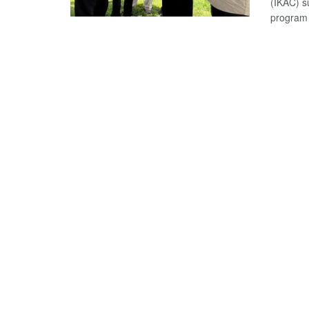
(IKAC) s
program 