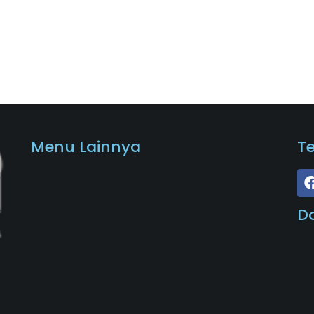
Menu Lainnya
T
D