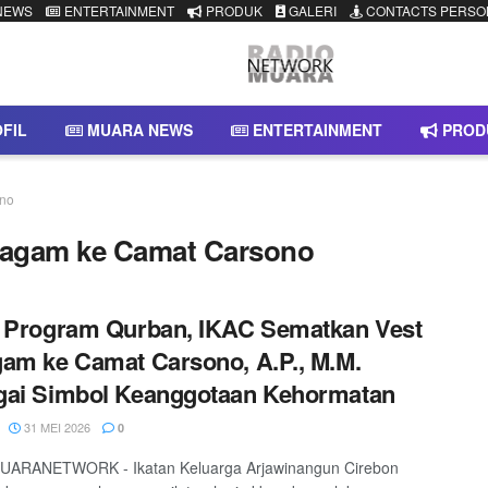
NEWS
ENTERTAINMENT
PRODUK
GALERI
CONTACTS PERSO
FIL
MUARA NEWS
ENTERTAINMENT
PROD
ono
ragam ke Camat Carsono
 Program Qurban, IKAC Sematkan Vest
am ke Camat Carsono, A.P., M.M.
gai Simbol Keanggotaan Kehormatan
31 MEI 2026
0
ARANETWORK - Ikatan Keluarga Arjawinangun Cirebon