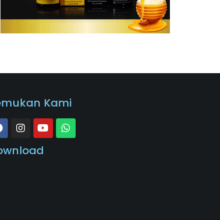
emukan Kami
ownload