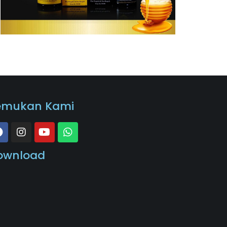
emukan Kami
ownload