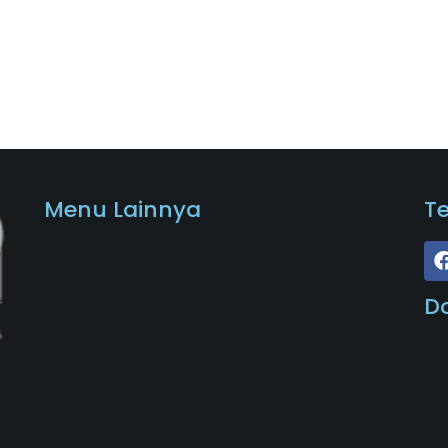
Menu Lainnya
T
D