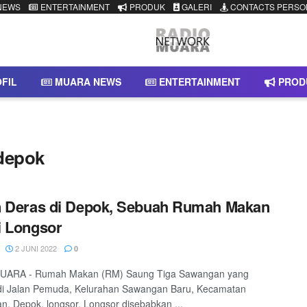
NEWS
ENTERTAINMENT
PRODUK
GALERI
CONTACTS PERSO
FIL
MUARA NEWS
ENTERTAINMENT
PROD
 depok
n Deras di Depok, Sebuah Rumah Makan
i Longsor
2 JUNI 2022
0
ARA - Rumah Makan (RM) Saung Tiga Sawangan yang
 di Jalan Pemuda, Kelurahan Sawangan Baru, Kecamatan
, Depok, longsor. Longsor disebabkan ...