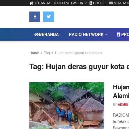
BERANDA
RADIO NETWORK
PROFIL
MUARA 
BERANDA
RADIO NETWORK
PRO
Home
Tag
Hujan deras guyur kota depok
Tag:
Hujan deras guyur kota
Huja
Alam
BY
ADMIN
RADIOMU
terletak
Sawangan