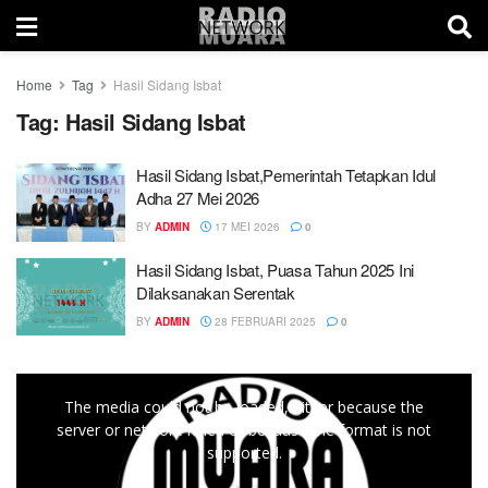
Home
Tag
Hasil Sidang Isbat
Tag:
Hasil Sidang Isbat
Hasil Sidang Isbat,Pemerintah Tetapkan Idul
Adha 27 Mei 2026
BY
ADMIN
17 MEI 2026
0
Hasil Sidang Isbat, Puasa Tahun 2025 Ini
Dilaksanakan Serentak
BY
ADMIN
28 FEBRUARI 2025
0
This
The media could not be loaded, either because the
is
server or network failed or because the format is not
a
supported.
modal
window.