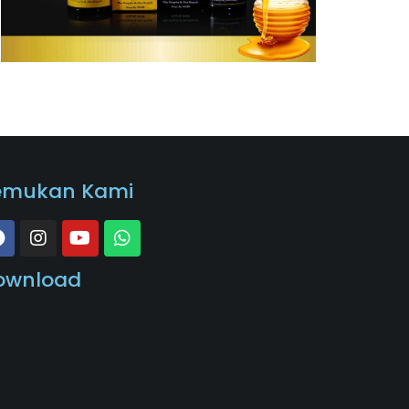
emukan Kami
ownload