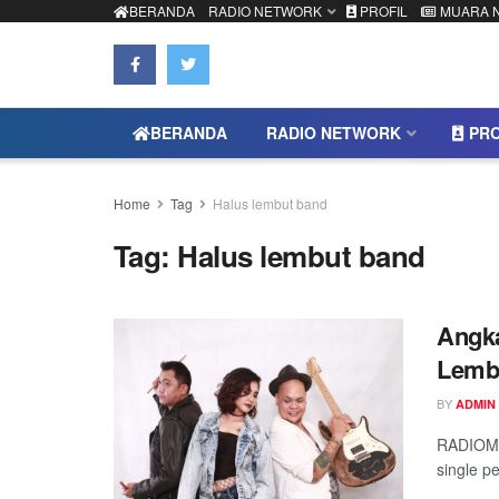
BERANDA
RADIO NETWORK
PROFIL
MUARA 
BERANDA
RADIO NETWORK
PRO
Home
Tag
Halus lembut band
Tag:
Halus lembut band
Angka
Lembu
BY
ADMIN
RADIOMUA
single pe