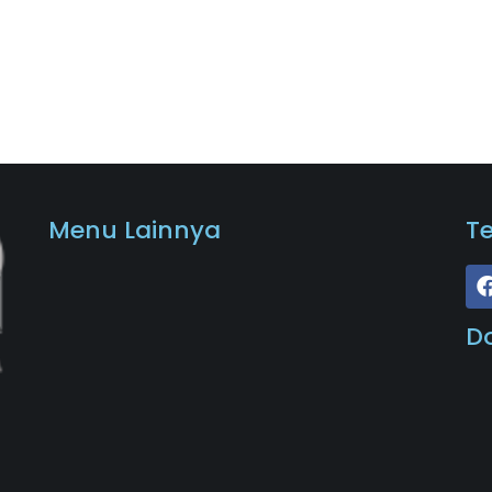
Menu Lainnya
T
D