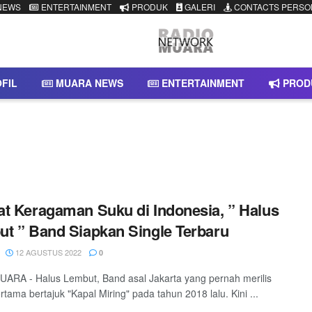
NEWS
ENTERTAINMENT
PRODUK
GALERI
CONTACTS PERSO
FIL
MUARA NEWS
ENTERTAINMENT
PROD
t Keragaman Suku di Indonesia, ” Halus
t ” Band Siapkan Single Terbaru
12 AGUSTUS 2022
0
RA - Halus Lembut, Band asal Jakarta yang pernah merilis
rtama bertajuk "Kapal Miring" pada tahun 2018 lalu. Kini ...