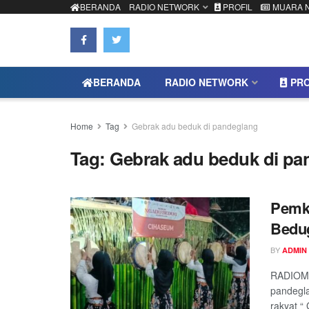
BERANDA
RADIO NETWORK
PROFIL
MUARA 
BERANDA
RADIO NETWORK
PRO
Home
Tag
Gebrak adu beduk di pandeglang
Tag:
Gebrak adu beduk di pa
Pemka
Bedu
BY
ADMIN
RADIOMU
pandegla
rakyat “