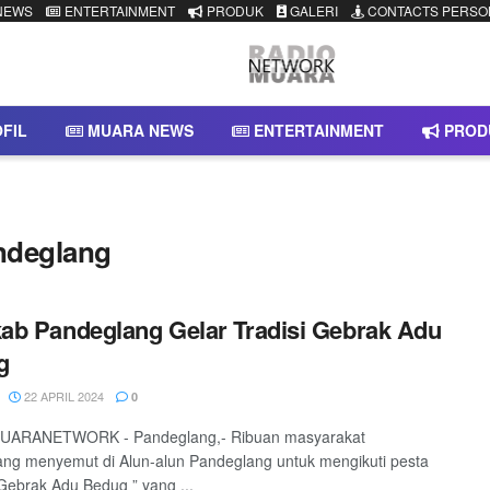
NEWS
ENTERTAINMENT
PRODUK
GALERI
CONTACTS PERSO
FIL
MUARA NEWS
ENTERTAINMENT
PROD
ndeglang
b Pandeglang Gelar Tradisi Gebrak Adu
g
22 APRIL 2024
0
ARANETWORK - Pandeglang,- Ribuan masyarakat
ng menyemut di Alun-alun Pandeglang untuk mengikuti pesta
 Gebrak Adu Bedug ” yang ...