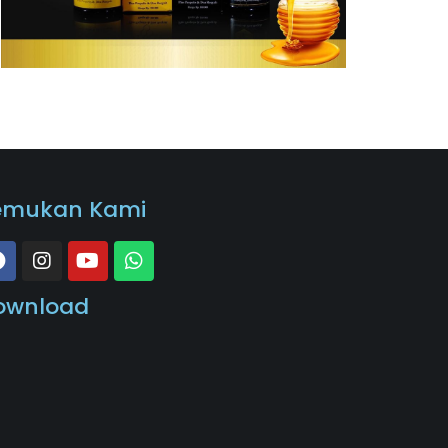
emukan Kami
ownload