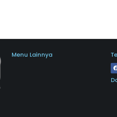
Menu Lainnya
T
D