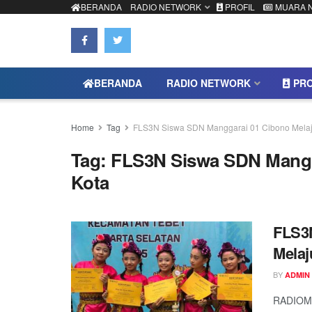
BERANDA
RADIO NETWORK
PROFIL
MUARA 
BERANDA
RADIO NETWORK
PRO
Home
Tag
FLS3N Siswa SDN Manggarai 01 Cibono Melaju
Tag:
FLS3N Siswa SDN Mangga
Kota
FLS3
Melaj
BY
ADMIN
RADIOMU