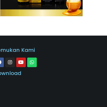
emukan Kami
ownload