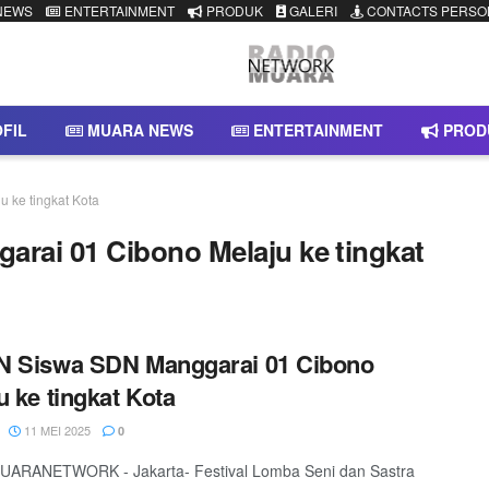
NEWS
ENTERTAINMENT
PRODUK
GALERI
CONTACTS PERSO
FIL
MUARA NEWS
ENTERTAINMENT
PROD
 ke tingkat Kota
rai 01 Cibono Melaju ke tingkat
N Siswa SDN Manggarai 01 Cibono
u ke tingkat Kota
11 MEI 2025
0
ARANETWORK - Jakarta- Festival Lomba Seni dan Sastra