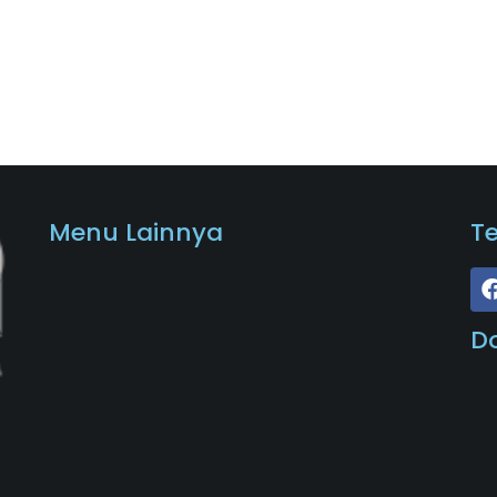
Menu Lainnya
T
D