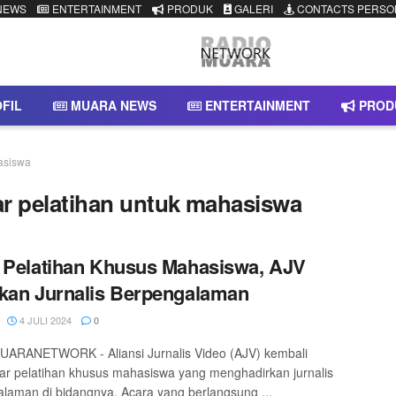
NEWS
ENTERTAINMENT
PRODUK
GALERI
CONTACTS PERSO
FIL
MUARA NEWS
ENTERTAINMENT
PROD
hasiswa
elar pelatihan untuk mahasiswa
 Pelatihan Khusus Mahasiswa, AJV
kan Jurnalis Berpengalaman
4 JULI 2024
0
ARANETWORK - Aliansi Jurnalis Video (AJV) kembali
r pelatihan khusus mahasiswa yang menghadirkan jurnalis
laman di bidangnya. Acara yang berlangsung ...