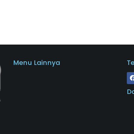
Menu Lainnya
T
D