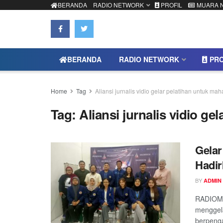
BERANDA
RADIO NETWORK
PROFIL
MUARA 
BERANDA
RADIO NETWORK
PRO
Home
Tag
Aliansi jurnalis vidio gelar pelatihan untuk ma
Tag:
Aliansi jurnalis vidio g
Gelar
Hadir
BY
ADMIN
RADIOMU
menggela
berpenga