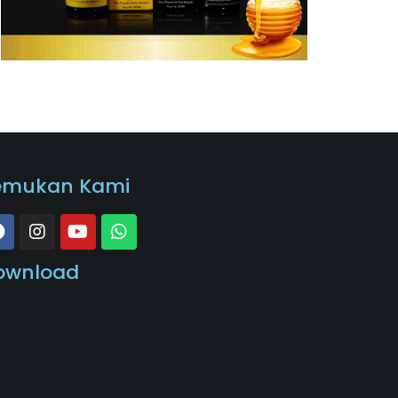
emukan Kami
ownload