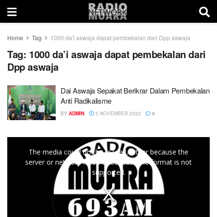
Home
Tag
1000 da'i aswaja dapat pembekalan dari Dpp aswaja
Tag:
1000 da’i aswaja dapat pembekalan dari
Dpp aswaja
Dai Aswaja Sepakat Berikrar Dalam Pembekalan
Anti Radikalisme
BY
ADMIN
5 NOVEMBER 2022
0
This
The media could not be loaded, either because the
is
server or network failed or because the format is not
a
supported.
modal
window.