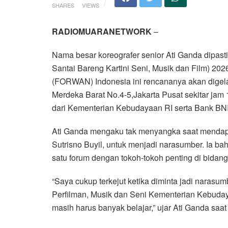
SHARES
VIEWS
RADIOMUARANETWORK
–
Nama besar koreografer senior Ati Ganda dipa
Santai Bareng Kartini Seni, Musik dan Film) 202
(FORWAN) Indonesia ini rencananya akan digel
Merdeka Barat No.4-5,Jakarta Pusat sekitar jam
dari Kementerian Kebudayaan RI serta Bank BNI
Ati Ganda mengaku tak menyangka saat menda
Sutrisno Buyil, untuk menjadi narasumber. Ia b
satu forum dengan tokoh-tokoh penting di bidan
“Saya cukup terkejut ketika diminta jadi narasu
Perfilman, Musik dan Seni Kementerian Kebuday
masih harus banyak belajar,” ujar Ati Ganda saat