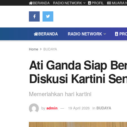
BERANDA
RADIO NETWORK
PROFIL
MUARA 
BERANDA
RADIO NETWORK
PRO
Home
BUDAYA
Ati Ganda Siap Be
Diskusi Kartini Se
Memeriahkan hari kartini
by
admin
19 April 2026
in
BUDAYA