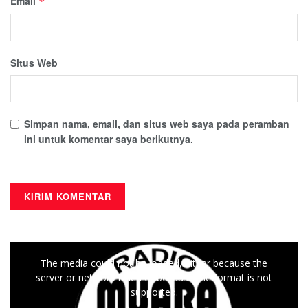
Email
*
Situs Web
Simpan nama, email, dan situs web saya pada peramban
ini untuk komentar saya berikutnya.
This
The media could not be loaded, either because the
is
server or network failed or because the format is not
a
supported.
modal