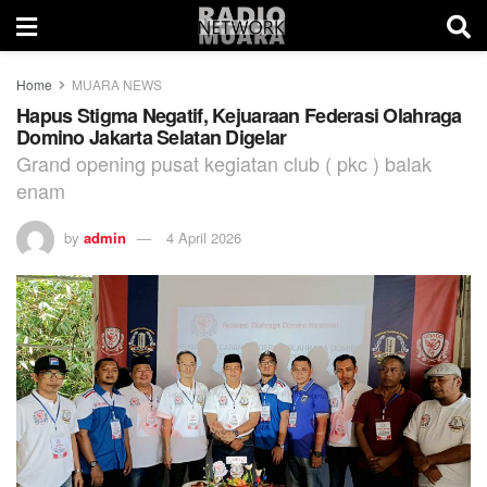
Home
MUARA NEWS
Hapus Stigma Negatif, Kejuaraan Federasi Olahraga
Domino Jakarta Selatan Digelar
Grand opening pusat kegiatan club ( pkc ) balak
enam
by
admin
4 April 2026