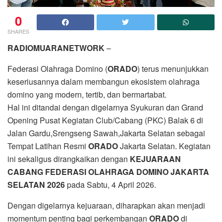
0
SHARES
RADIOMUARANETWORK
–
Federasi Olahraga Domino (
ORADO
) terus menunjukkan
keseriusannya dalam membangun ekosistem olahraga
domino yang modern, tertib, dan bermartabat.
Hal ini ditandai dengan digelarnya Syukuran dan Grand
Opening Pusat Kegiatan Club/Cabang (PKC) Balak 6 di
Jalan Gardu,Srengseng Sawah,Jakarta Selatan sebagai
Tempat Latihan Resmi
ORADO
Jakarta Selatan. Kegiatan
ini sekaligus dirangkaikan dengan
KEJUARAAN
CABANG FEDERASI OLAHRAGA DOMINO JAKARTA
SELATAN
2026
pada Sabtu, 4 April 2026.
Dengan digelarnya kejuaraan, diharapkan akan menjadi
momentum penting bagi perkembangan
ORADO
di