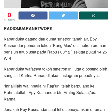
0
SHARES
RADIOMUARANETWORK
–
Kabar duka datang dari dunia sinetron tanah air, Epy
Kusnandar pemeran tokoh “Kang Mus” di sinetron preman
pensiun tutup usia pada Rabu ( 03/12 ) sekitar pukul 14.25
WIB
Kabar duka wafatnya tokoh sinetron ini juga diposting oleh
sang istri Karina Ranau di akun instagram pribadinya..
“Innalillahi wa innailaihi Raji’un, telah berpulang ke
Rahmatullah, Epy Kusnandar bin Erning Sutasa,”urai
Karina
Jenazah Epy Kusnandar saat ini disemayamkan dirumah