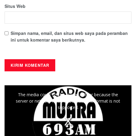
Situs Web
Simpan nama, email, dan situs web saya pada peramban
ini untuk komentar saya berikutnya.
This
The media could not be loaded, either because the
is
server or network failed or because the format is not
a
supported.
modal
window.