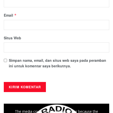
Email
*
Situs Web
Simpan nama, email, dan situs web saya pada peramban
ini untuk komentar saya berikutnya.
This
The media could not be loaded, either because the
is