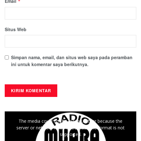
Email
*
Situs Web
Simpan nama, email, dan situs web saya pada peramban
ini untuk komentar saya berikutnya.
This
The media could not be loaded, either because the
is
server or network failed or because the format is not
a
supported.
modal