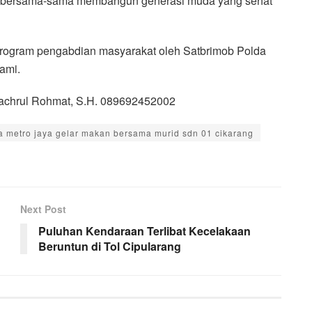
tuk bersama-sama membangun generasi muda yang sehat
-program pengabdian masyarakat oleh Satbrimob Polda
ami.
Bachrul Rohmat, S.H. 089692452002
a metro jaya gelar makan bersama murid sdn 01 cikarang
Next Post
Puluhan Kendaraan Terlibat Kecelakaan
Beruntun di Tol Cipularang