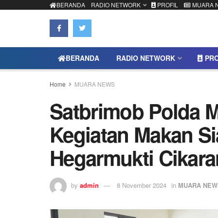
BERANDA
RADIO NETWORK
PROFIL
MUARA 
BERANDA
RADIO NETWORK
PRO
Home
MUARA NEWS
Satbrimob Polda M
Kegiatan Makan Si
Hegarmukti Cikara
by
admin
8 November 2024
in
MUARA NEW