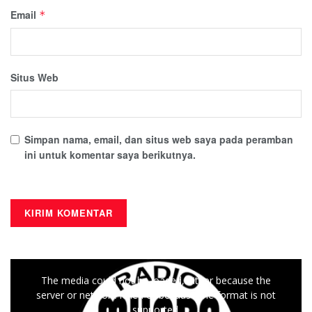
Email
*
Situs Web
Simpan nama, email, dan situs web saya pada peramban
ini untuk komentar saya berikutnya.
This
The media could not be loaded, either because the
is
server or network failed or because the format is not
a
supported.