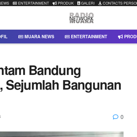
NEWS
ENTERTAINMENT
PRODUK
GALERI
CONTACTS PERSO
FIL
MUARA NEWS
ENTERTAINMENT
PROD
antam Bandung
, Sejumlah Bangunan
0
S