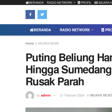
BERANDA
RADIO NETWORK
PROFIL
MUARA 
BERANDA
RADIO NETWORK
PRO
Home
MUARA NEWS
Puting Beliung H
Hingga Sumedang
Rusak Parah
by
admin
21 Februari 2024
in
MUARA NEW