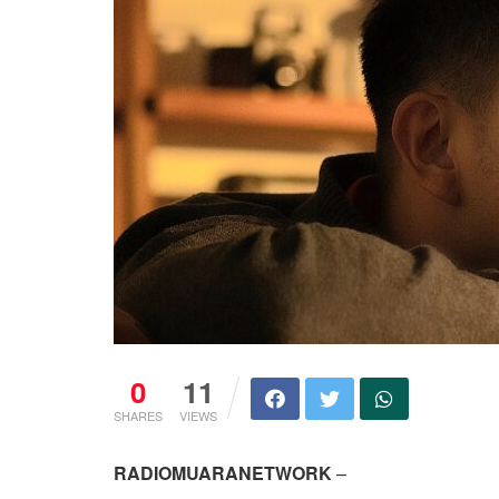
0
11
SHARES
VIEWS
RADIOMUARANETWORK
–