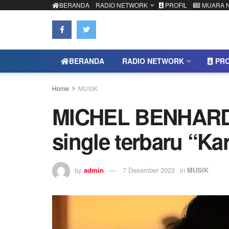
BERANDA
RADIO NETWORK
PROFIL
MUARA 
BERANDA
RADIO NETWORK
PRO
Home
MUSIK
MICHEL BENHARD 
single terbaru “Ka
by
admin
7 Desember 2023
in
MUSIK