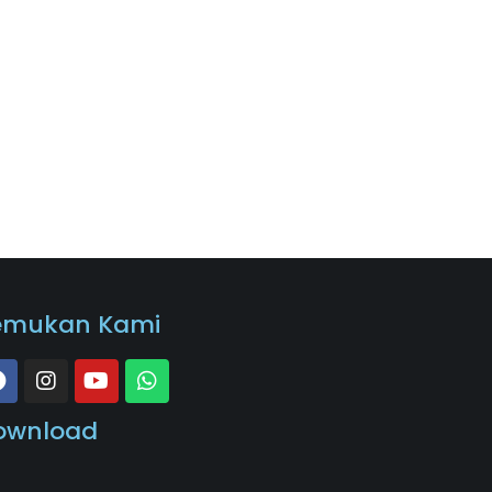
emukan Kami
ownload