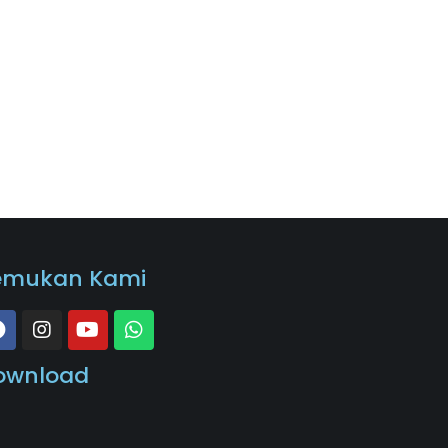
emukan Kami
ownload