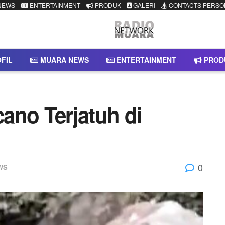
NEWS
ENTERTAINMENT
PRODUK
GALERI
CONTACTS PERSO
FIL
MUARA NEWS
ENTERTAINMENT
PROD
ano Terjatuh di
0
WS