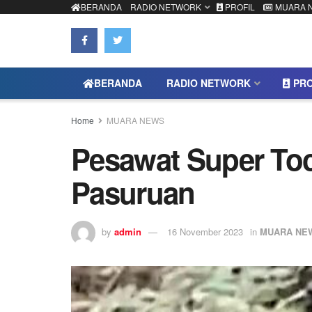
BERANDA
RADIO NETWORK
PROFIL
MUARA 
BERANDA
RADIO NETWORK
PRO
Home
MUARA NEWS
Pesawat Super Toc
Pasuruan
by
admin
16 November 2023
in
MUARA NE