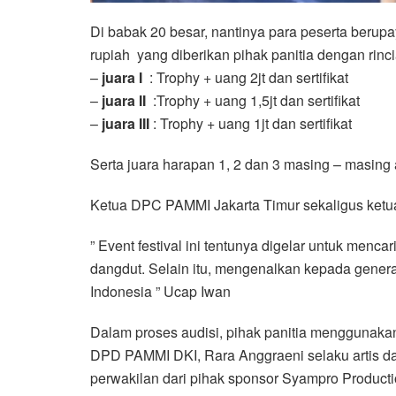
Di babak 20 besar, nantinya para peserta berupay
rupiah yang diberikan pihak panitia dengan rinci
–
juara I
: Trophy + uang 2jt dan sertifikat
–
juara II
:Trophy + uang 1,5jt dan sertifikat
–
juara III
: Trophy + uang 1jt dan sertifikat
Serta juara harapan 1, 2 dan 3 masing – masing 
Ketua DPC PAMMI Jakarta Timur sekaligus ketua
” Event festival ini tentunya digelar untuk menc
dangdut. Selain itu, mengenalkan kepada generas
Indonesia ” Ucap Iwan
Dalam proses audisi, pihak panitia menggunakan
DPD PAMMI DKI, Rara Anggraeni selaku artis dan
perwakilan dari pihak sponsor Syampro Producti