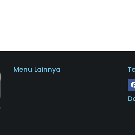
Menu Lainnya
T
D