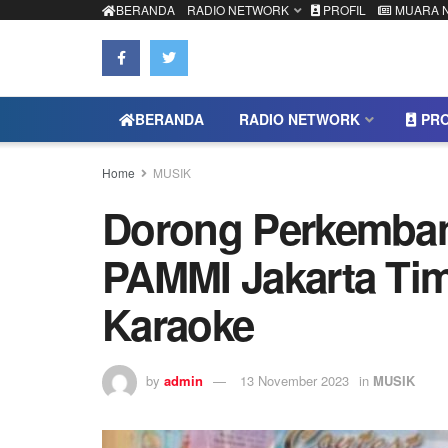
BERANDA
RADIO NETWORK
PROFIL
MUARA 
BERANDA
RADIO NETWORK
PRO
Home
MUSIK
Dorong Perkemban
PAMMI Jakarta Ti
Karaoke
by
admin
13 November 2023
in
MUSIK