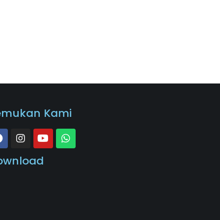
emukan Kami
ownload