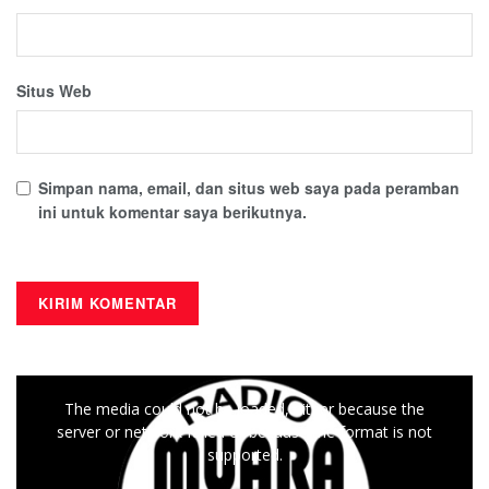
Situs Web
Simpan nama, email, dan situs web saya pada peramban
ini untuk komentar saya berikutnya.
This
The media could not be loaded, either because the
is
server or network failed or because the format is not
a
supported.
modal
window.