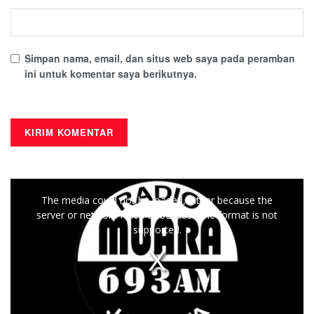
Simpan nama, email, dan situs web saya pada peramban
ini untuk komentar saya berikutnya.
This
The media could not be loaded, either because the
is
server or network failed or because the format is not
a
supported.
modal
window.