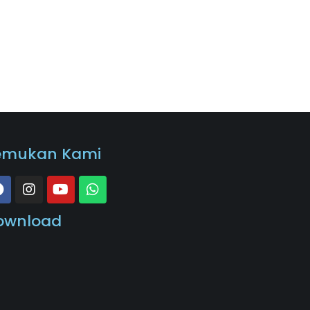
emukan Kami
ownload