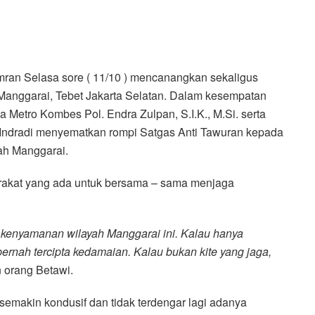
mran Selasa sore ( 11/10 ) mencanangkan sekaligus
anggarai, Tebet Jakarta Selatan. Dalam kesempatan
 Metro Kombes Pol. Endra Zulpan, S.I.K., M.Si. serta
Indradi menyematkan rompi Satgas Anti Tawuran kepada
ah Manggarai.
rakat yang ada untuk bersama – sama menjaga
kenyamanan wilayah Manggarai ini. Kalau hanya
 pernah tercipta kedamaian. Kalau bukan kite yang jaga,
 orang Betawi.
emakin kondusif dan tidak terdengar lagi adanya