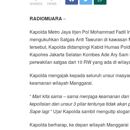
SHARES
VIEWS
RADIOMUARA
–
Kapolda Metro Jaya Irjen Pol Mohammad Fadil I
mengukuhkan Satgas Anti Tawuran di kawasan M
tersebut, Kapolda didampingi Kabid Humas Polda
Kapolres Jakarta Selatan Kombes Ade Ary Sam 
perwakilan satgas dari 10 RW yang ada di wilay
Kapolda mengajak kepada seluruh unsur masya
keamanan wilayah Manggarai.
”
Mari kita sama – sama menjaga keamanan dan 
kepolisian dan unsur 3 pilar tentunya tidak akan
Sape lagi
” Ujar Kapolda sambil mengutip slogan
Kapolda berharap, ke depan wilayah Manggarai s