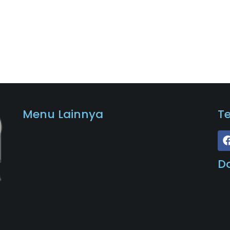
Menu Lainnya
T
D