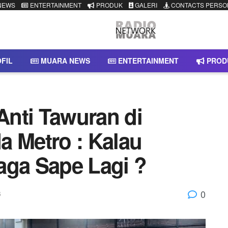
NEWS
ENTERTAINMENT
PRODUK
GALERI
CONTACTS PERSO
FIL
MUARA NEWS
ENTERTAINMENT
PROD
nti Tawuran di
a Metro : Kalau
aga Sape Lagi ?
0
S