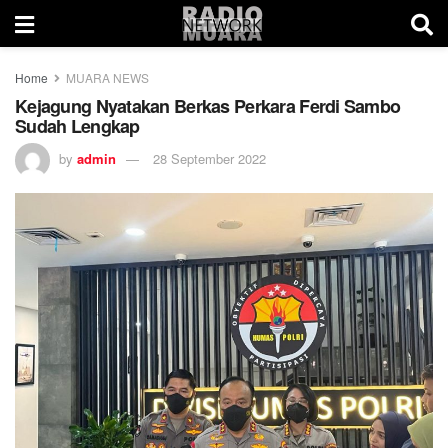
Home
MUARA NEWS
Kejagung Nyatakan Berkas Perkara Ferdi Sambo
Sudah Lengkap
by
admin
28 September 2022