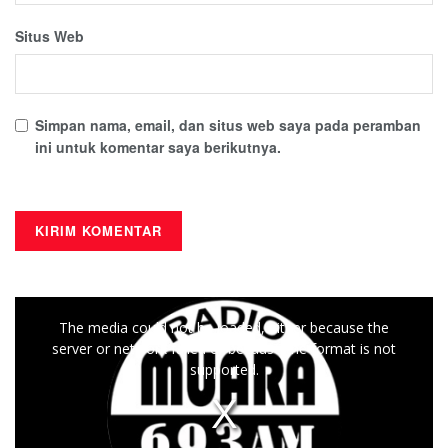
Situs Web
Simpan nama, email, dan situs web saya pada peramban
ini untuk komentar saya berikutnya.
This
The media could not be loaded, either because the
is
server or network failed or because the format is not
a
supported.
modal
window.