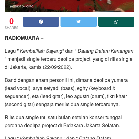
0
SHARES
RADIOMUARA
–
Lagu ”
Kembalilah Sayang
” dan “
Datang Dalam Kenangan
” menjadi single terbaru deolipa project, yang di rilis single
di Jakarta, kamis (22/09/2022).
Band dengan enam personil ini, dimana deolipa yumara
(lead vocal), arya setyadi (bass), eghy (keyboard &
seguencer), eta (lead gitar), leo agustri (drum), fikri khair
(second gitar) sengaja merilis dua single terbarunya.
Rilis dua single ini, satu bulan setelah konser tunggal
perdana deolipa project di Bidakara Jakarta Selatan.
Lagu “
Kembalilah Sayang
” dan “
Datang Dalam