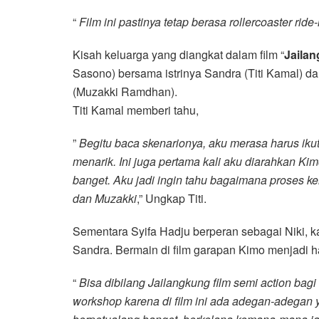
“
Film ini pastinya tetap berasa rollercoaster ri
Kisah keluarga yang diangkat dalam film “
Jaila
Sasono) bersama istrinya Sandra (Titi Kamal) d
(Muzakki Ramdhan).
Titi Kamal memberi tahu,
”
Begitu baca skenarionya, aku merasa harus ikuta
menarik. Ini juga pertama kali aku diarahkan Ki
banget. Aku jadi ingin tahu bagaimana proses k
dan Muzakki
,” Ungkap Titi.
Sementara Syifa Hadju berperan sebagai Niki, k
Sandra. Bermain di film garapan Kimo menjadi ha
“
Bisa dibilang Jailangkung film semi action bag
workshop karena di film ini ada adegan-adegan y