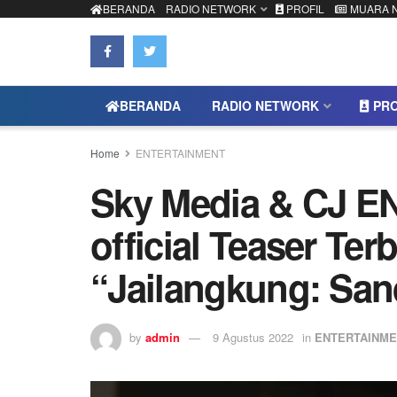
BERANDA
RADIO NETWORK
PROFIL
MUARA 
BERANDA
RADIO NETWORK
PRO
Home
ENTERTAINMENT
Sky Media & CJ 
official Teaser Ter
“Jailangkung: San
by
admin
9 Agustus 2022
in
ENTERTAINM