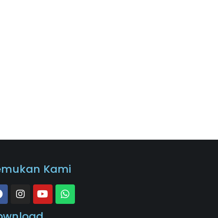
emukan Kami
ownload