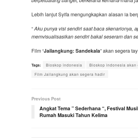
berpetualang banget, berkelana kemana-mana jadi
Lebih lanjut Syifa mengungkapkan alasan ia ber
“
Aku punya visi sendiri saat baca skenarionya, a
memvisualisasikan sendiri bakal seseram dan seho
Film “
Jailangkung: Sandekala
” akan segera ta
Tags:
Bioskop indonesia
Bioskop indonesia akan d
Film Jailangkung akan segera hadir
Previous Post
Angkat Tema ” Sederhana “, Festival Musi
Rumah Masuki Tahun Kelima