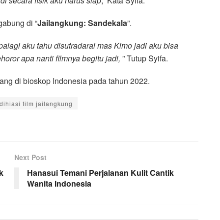
 secara fisik aku harus siap
,” Kata Syifa.
gabung di “
Jailangkung: Sandekala
”.
palagi aku tahu disutradarai mas Kimo jadi aku bisa
ror apa nanti filmnya begitu jadi,
” Tutup Syifa.
yang di bioskop Indonesia pada tahun 2022.
ihiasi film jailangkung
Next Post
k
Hanasui Temani Perjalanan Kulit Cantik
Wanita Indonesia