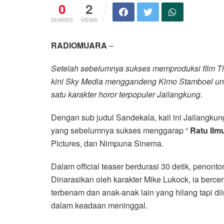
0
2
SHARES
VIEWS
RADIOMUARA
–
Setelah sebelumnya sukses memproduksi film Tim
kini Sky Media menggandeng Kimo Stamboel unt
satu karakter horor terpopuler Jailangkung
.
Dengan sub judul Sandekala, kali ini Jailangkun
yang sebelumnya sukses menggarap “
Ratu Ilm
Pictures, dan Nimpuna Sinema.
Dalam official teaser berdurasi 30 detik, penon
Dinarasikan oleh karakter Mike Lukock, ia bercer
terbenam dan anak-anak lain yang hilang tapi di
dalam keadaan meninggal.