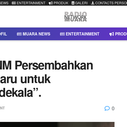
NEWS
ENTERTAINMENT
PRODUK
GALERI
CONTACTS PERSO
FIL
MUARA NEWS
ENTERTAINMENT
PROD
ENM Persembahkan
baru untuk
dekala”.
0
ENT