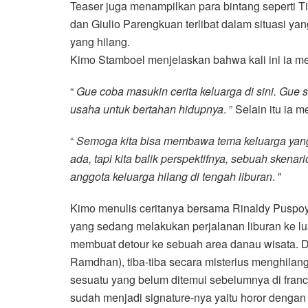
Teaser juga menampilkan para bintang seperti 
dan Giulio Parengkuan terlibat dalam situasi y
yang hilang.
Kimo Stamboel menjelaskan bahwa kali ini ia 
“
Gue coba masukin cerita keluarga di sini. Gue s
usaha untuk bertahan hidupnya
. ” Selain itu ia
“
Semoga kita bisa membawa tema keluarga yang 
ada, tapi kita balik perspektifnya, sebuah skena
anggota keluarga hilang di tengah liburan
. ”
Kimo menulis ceritanya bersama Rinaldy Puspoy
yang sedang melakukan perjalanan liburan ke lu
membuat detour ke sebuah area danau wisata. Di
Ramdhan), tiba-tiba secara misterius menghilan
sesuatu yang belum ditemui sebelumnya di fran
sudah menjadi signature-nya yaitu horor dengan