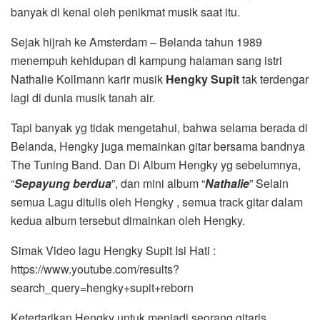
banyak di kenal oleh penikmat musik saat itu.
Sejak hijrah ke Amsterdam – Belanda tahun 1989
menempuh kehidupan di kampung halaman sang istri
Nathalie Kollmann karir musik
Hengky Supit
tak terdengar
lagi di dunia musik tanah air.
Tapi banyak yg tidak mengetahui, bahwa selama berada di
Belanda, Hengky juga memainkan gitar bersama bandnya
The Tuning Band. Dan Di Album Hengky yg sebelumnya,
“
Sepayung berdua
”, dan mini album “
Nathalie
” Selain
semua Lagu ditulis oleh Hengky , semua track gitar dalam
kedua album tersebut dimainkan oleh Hengky.
Simak Video lagu Hengky Supit Isi Hati :
https://www.youtube.com/results?
search_query=hengky+supit+reborn
Ketertarikan Hengky untuk menjadi seorang gitaris