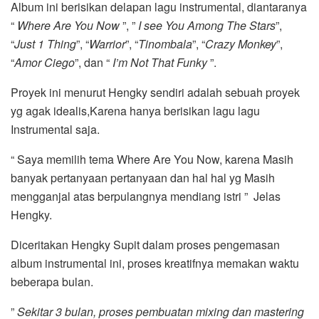
Album ini berisikan delapan lagu instrumental, diantaranya
“
Where Are You Now
”, ”
I see You Among The Stars
”,
“
Just 1 Thing
”, “
Warrior
”, “
Tinombala
”, “
Crazy Monkey
”,
“
Amor Ciego
”, dan “
I’m Not That Funky
”.
Proyek ini menurut Hengky sendiri adalah sebuah proyek
yg agak idealis,Karena hanya berisikan lagu lagu
Instrumental saja.
“ Saya memilih tema Where Are You Now, karena Masih
banyak pertanyaan pertanyaan dan hal hal yg Masih
mengganjal atas berpulangnya mendiang istri ” Jelas
Hengky.
Diceritakan Hengky Supit dalam proses pengemasan
album instrumental ini, proses kreatifnya memakan waktu
beberapa bulan.
”
Sekitar 3 bulan, proses pembuatan mixing dan mastering