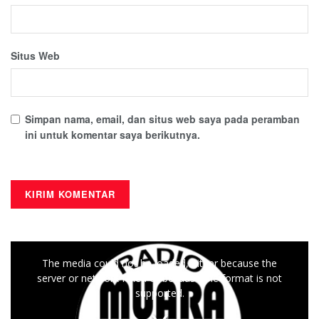
Situs Web
Simpan nama, email, dan situs web saya pada peramban
ini untuk komentar saya berikutnya.
This
The media could not be loaded, either because the
is
server or network failed or because the format is not
a
supported.
modal
window.