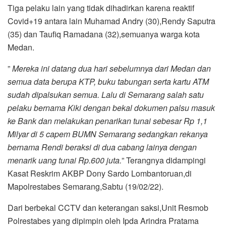
Tiga pelaku lain yang tidak dihadirkan karena reaktif
Covid+19 antara lain Muhamad Andry (30),Rendy Saputra
(35) dan Taufiq Ramadana (32),semuanya warga kota
Medan.
”
Mereka ini datang dua hari sebelumnya dari Medan dan
semua data berupa KTP, buku tabungan serta kartu ATM
sudah dipalsukan semua. Lalu di Semarang salah satu
pelaku bernama Kiki dengan bekal dokumen palsu masuk
ke Bank dan melakukan penarikan tunai sebesar Rp 1,1
Milyar di 5 capem BUMN Semarang sedangkan rekanya
bernama Rendi beraksi di dua cabang lainya dengan
menarik uang tunai Rp.600 juta.
” Terangnya didampingi
Kasat Reskrim AKBP Dony Sardo Lombantoruan,di
Mapolrestabes Semarang,Sabtu (19/02/22).
Dari berbekal CCTV dan keterangan saksi,Unit Resmob
Polrestabes yang dipimpin oleh Ipda Arindra Pratama