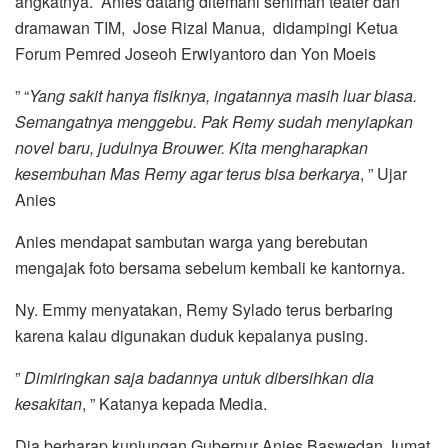
angkatnya. Anies datang ditemani seniman teater dan
dramawan TIM, Jose Rizal Manua, didampingi Ketua
Forum Pemred Joseoh Erwiyantoro dan Yon Moeis
” “
Yang sakit hanya fisiknya, ingatannya masih luar biasa.
Semangatnya menggebu. Pak Remy sudah menyiapkan
novel baru, judulnya Brouwer. Kita mengharapkan
kesembuhan Mas Remy agar terus bisa berkarya
, ” Ujar
Anies
Anies mendapat sambutan warga yang berebutan
mengajak foto bersama sebelum kembali ke kantornya.
Ny. Emmy menyatakan, Remy Sylado terus berbaring
karena kalau digunakan duduk kepalanya pusing.
”
Dimiringkan saja badannya untuk dibersihkan dia
kesakitan
, ” Katanya kepada Media.
Dia berharap kunjungan Gubernur Anies Baswedan Jumat