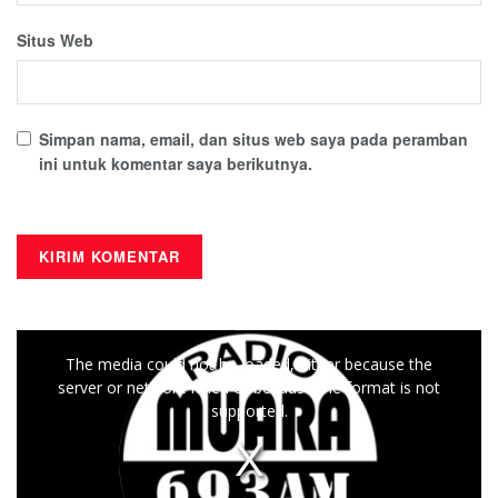
Situs Web
Simpan nama, email, dan situs web saya pada peramban
ini untuk komentar saya berikutnya.
This
The media could not be loaded, either because the
is
server or network failed or because the format is not
a
supported.
modal
window.