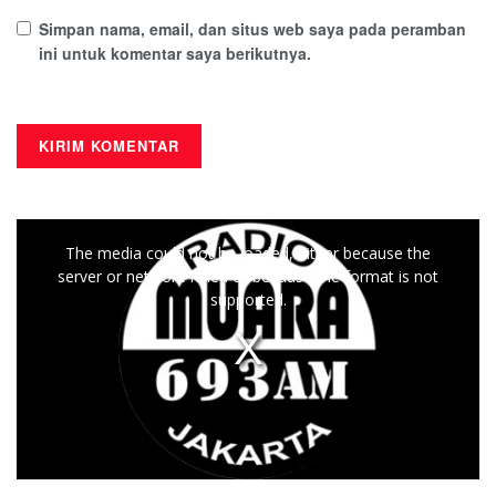
Simpan nama, email, dan situs web saya pada peramban
ini untuk komentar saya berikutnya.
This
The media could not be loaded, either because the
is
server or network failed or because the format is not
a
supported.
modal
window.