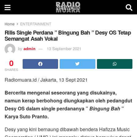
Home
ENTERTAINMENT
Rilis Single Perdana ” Bingung Bah ” Desy OS Tetap
Semangat Asah Vokal
by
admin
13 September 2021
0
SHARES
Radiomuara.id / Jakarta, 13 Sept 2021
Bercerita mengenai seseorang yang disukainya,
namun kerap berbohong diungkapkan oleh pedangdut
Desy OS dalam single perdananya ”
Bingung Bah
”
Karya Suto Pranto.
Desy yang kini bernaung dibawah bendera Hafizza Music